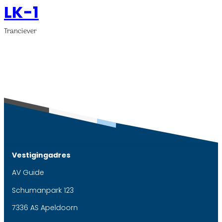
LK-1
Tranciever
Vestigingadres
AV Guide
Schumanpark 123
7336 AS Apeldoorn