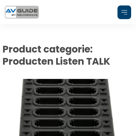
Ga
naar
de
inhoud
Product categorie:
Producten Listen TALK