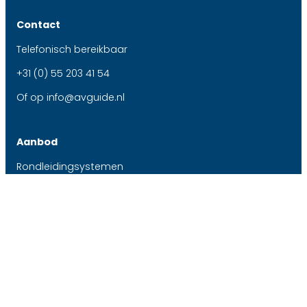
Contact
Telefonisch bereikbaar
+31 (0) 55 203 41 54
Of op
info@avguide.nl
Aanbod
Rondleidingsystemen
Vertaalsystemen
Over ons
Support
Contact
Postadres
Schumanpark 123