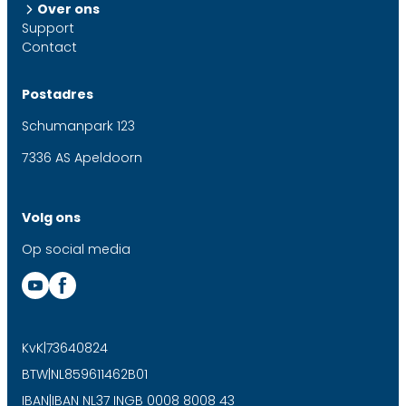
Over ons
Support
Contact
Postadres
Schumanpark 123
7336 AS Apeldoorn
Volg ons
Op social media
KvK
|
73640824
BTW
|
NL859611462B01
IBAN
|
IBAN NL37 INGB 0008 8008 43